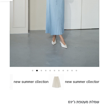
new summer cllection
new summer cllection
new summer cllection
שמלת מעטפת ג’ינס