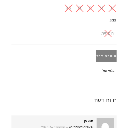
XS
XL
S
M
L
צבע
ירוק זית
הוספה לסל
המלאי אזל
חוות דעת
נטע מן
(בעלים מאומתים)
–
ספטמבר 14, 2025