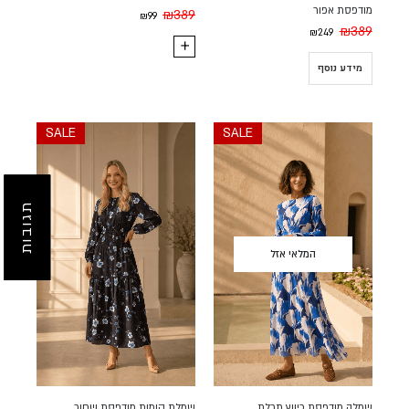
מודפסת אפור
₪
389
₪
99
₪
389
₪
249
מידע נוסף
SALE
SALE
תגובות
המלאי אזל
שמלה מודפסת כיווץ תכלת
שמלת קומות מודפסת שחור