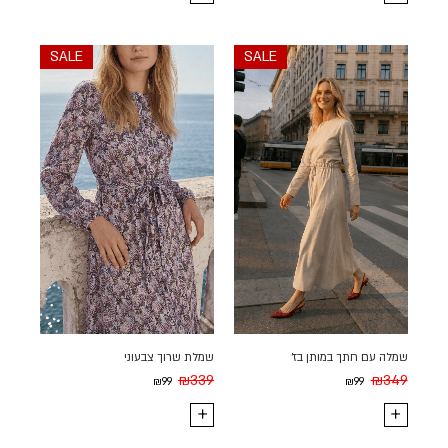
SALE
SALE
שמלה עם חתך במותן בז'
שמלת שרוך צבעוני
₪
339
₪
349
₪
99
₪
99